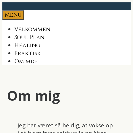
Skip
to
Menu
content
Velkommen
Soul Plan
Healing
Praktisk
Om mig
Om mig
Jeg har været så heldig, at vokse op
i et hjem hvor spirituelle og åbne