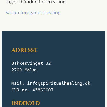
taget i hånden for en stund.
Sådan foregår en healing
Adresse
Bakkesvinget 32
2760 Måløv
Mail: info@spirituelhealing.dk
CVR nr. 45862607
Indhold